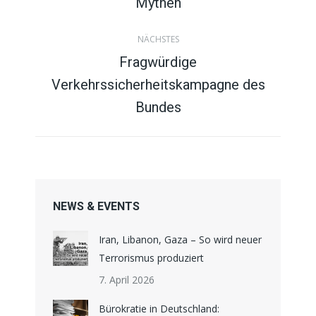
Mythen
m
NÄCHSTES
e
Fragwürdige
Verkehrssicherheitskampagne des
Nächster
n
Beitrag:
Bundes
t
a
r
NEWS & EVENTS
n
Iran, Libanon, Gaza – So wird neuer
Terrorismus produziert
a
7. April 2026
v
Bürokratie in Deutschland: