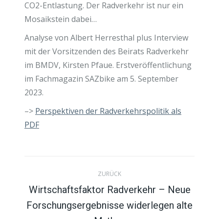
CO2-Entlastung. Der Radverkehr ist nur ein
Mosaikstein dabei…
Analyse von Albert Herresthal plus Interview
mit der Vorsitzenden des Beirats Radverkehr
im BMDV, Kirsten Pfaue. Erstveröffentlichung
im Fachmagazin SAZbike am 5. September
2023.
–>
Perspektiven der Radverkehrspolitik als
PDF
K
ZURÜCK
o
Wirtschaftsfaktor Radverkehr – Neue
Forschungsergebnisse widerlegen alte
Vorheriger
m
Beitrag: