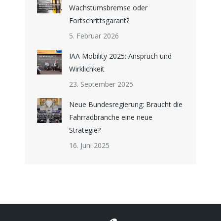
Wachstumsbremse oder
i
Fortschrittsgarant?
5. Februar 2026
g
IAA Mobility 2025: Anspruch und
a
Wirklichkeit
23. September 2025
t
Neue Bundesregierung: Braucht die
i
Fahrradbranche eine neue
Strategie?
o
16. Juni 2025
n