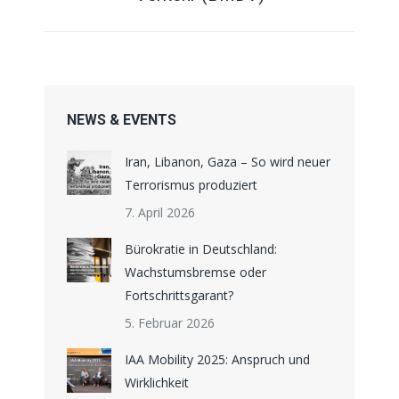
e
n
t
NEWS & EVENTS
a
Iran, Libanon, Gaza – So wird neuer
r
Terrorismus produziert
n
7. April 2026
Bürokratie in Deutschland:
a
Wachstumsbremse oder
Fortschrittsgarant?
v
5. Februar 2026
i
IAA Mobility 2025: Anspruch und
Wirklichkeit