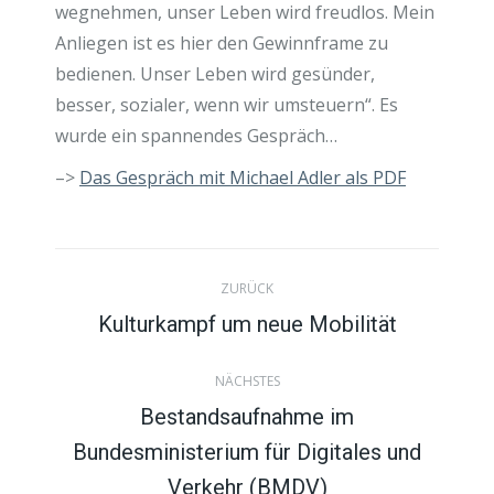
wegnehmen, unser Leben wird freudlos. Mein
Anliegen ist es hier den Gewinnframe zu
bedienen. Unser Leben wird gesünder,
besser, sozialer, wenn wir umsteuern“. Es
wurde ein spannendes Gespräch…
–>
Das Gespräch mit Michael Adler als PDF
K
ZURÜCK
o
Kulturkampf um neue Mobilität
Vorheriger
Beitrag:
m
NÄCHSTES
Bestandsaufnahme im
m
Bundesministerium für Digitales und
Nächster
Beitrag:
Verkehr (BMDV)